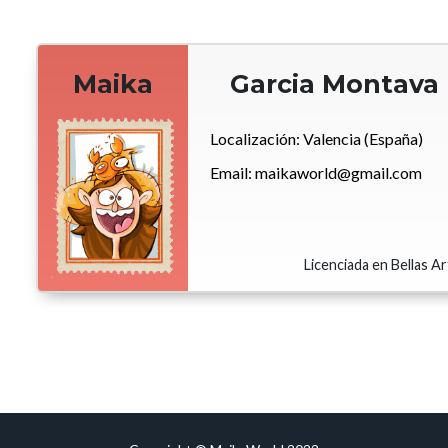
Maika
Garcia Montava
Garcia Montava
Localización:
Localización:
Valencia (España)
Valencia (Españ
Email:
Email:
maikaworld@gmail.com
maikaworld@gmail.c
Licenciada en Bellas A
Licenciada en Bellas A